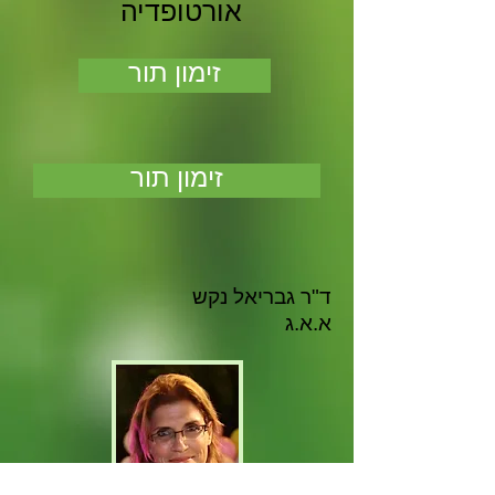
אורטופדיה
זימון תור
זימון תור
ד"ר גבריאל נקש
א.א.ג