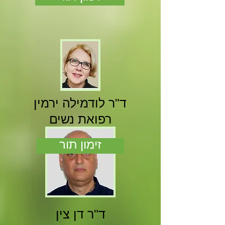
ד"ר לודמילה ירמין
רפואת נשים
זימון תור
ד"ר דן צין